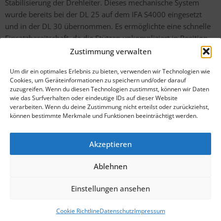
Stabilisierung der Drehleiter. Dieses mechanische System
wurde bereits bei der DL 25 auf dem IFA S4000 eingesetzt
und in der DL 30 übernommen. Es ermöglichte eine schnelle
Einsatzbereitschaft, da die Stützen unkompliziert in Position
gebracht und arretiert werden konnten.
Zustimmung verwalten
Um dir ein optimales Erlebnis zu bieten, verwenden wir Technologien wie
Von den insgesamt 684 produzierten Exemplaren blieben nur
Cookies, um Geräteinformationen zu speichern und/oder darauf
249 Fahrzeuge in der DDR, während der Rest exportiert
zuzugreifen. Wenn du diesen Technologien zustimmst, können wir Daten
wie das Surfverhalten oder eindeutige IDs auf dieser Website
wurde. Die Drehleiter DL 30 war für viele Feuerwehren ein
verarbeiten. Wenn du deine Zustimmung nicht erteilst oder zurückziehst,
unverzichtbares Einsatzmittel und steht bis heute als Symbol
können bestimmte Merkmale und Funktionen beeinträchtigt werden.
für die leistungsfähige Feuerwehrtechnik aus der ehemaligen
DDR.
Akzeptieren
Ablehnen
Impressum
Einstellungen ansehen
Datenschutz
Cookie Richtline
Datenschutz
Impressum
Cookie Richtline (EU)