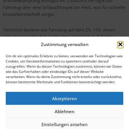
Brandbekämpfung ermöglichte. Zusätzlich verfügte das
Fahrzeug über eine Schlauchhaspel am Heck, was für schnelle
Einsatzbereitschaft sorgte.
Technisch basierte das Fahrzeug auf dem ZIL-150, einem
robusten sowjetischen Lastwagen mit einem 6-Zylinder-
Benzinmotor. Diese Feuerwehrfahrzeuge wurden in der DDR
Zustimmung verwalten
in den frühen 1950er-Jahren eingesetzt, bevor sie später
Um dir ein optimales Erlebnis zu bieten, verwenden wir Technologien wie
durch Fahrzeuge auf Basis des Horch H3A und des IFA S4000
Cookies, um Geräteinformationen zu speichern und/oder darauf
abgelöst wurden.
zuzugreifen. Wenn du diesen Technologien zustimmst, können wir Daten
wie das Surfverhalten oder eindeutige IDs auf dieser Website
verarbeiten. Wenn du deine Zustimmung nicht erteilst oder zurückziehst,
Der ZIL-150 TLF 15 ist heute eine Rarität und ein interessantes
können bestimmte Merkmale und Funktionen beeinträchtigt werden.
Beispiel für die enge Zusammenarbeit zwischen der DDR und
der Sowjetunion im Bereich Feuerwehrtechnik.
Akzeptieren
Ablehnen
Impressum
Einstellungen ansehen
Datenschutz